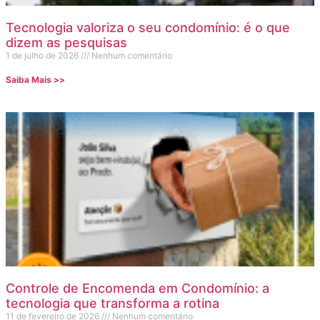
Tecnologia valoriza o seu condomínio: é o que
dizem as pesquisas
1 de julho de 2026
Nenhum comentário
Saiba Mais >>
Controle de Encomenda em Condomínio: a
tecnologia que transforma a rotina
11 de fevereiro de 2026
Nenhum comentário