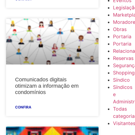
Eventos
Legislaç
Marketpl
Morador
Obras
Portaria
Portaria
Relacion
Reservas
Seguranç
Shopping
Comunicados digitais
Síndico
otimizam a informação em
Síndicos
condomínios
e
Administ
CONFIRA
Todas
categoria
Visitante