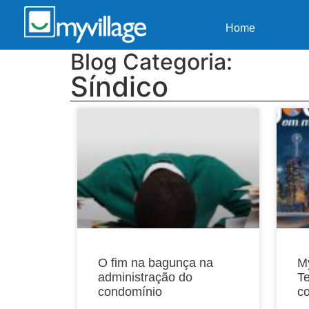
Home
Blog Categoria:
Síndico
O fim na bagunça na
My
administração do
T
condomínio
c