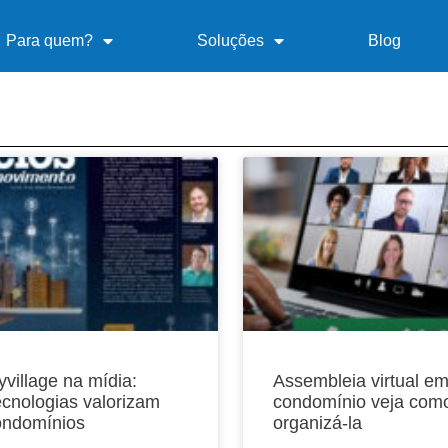
Para quem?
Soluções
Blog
village na mídia:
Assembleia virtual e
ecnologias valorizam
condomínio veja com
ondomínios
organizá-la