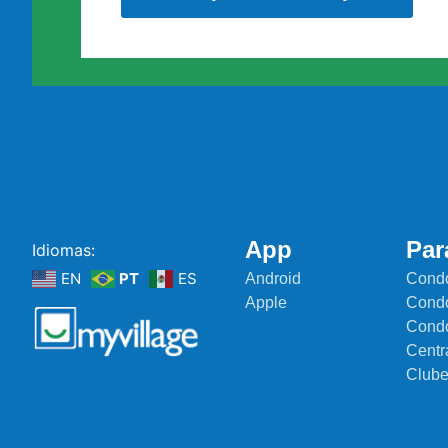
App
Par
Idiomas:
EN
PT
ES
Android
Condo
Apple
Condo
Cond
Centr
Club