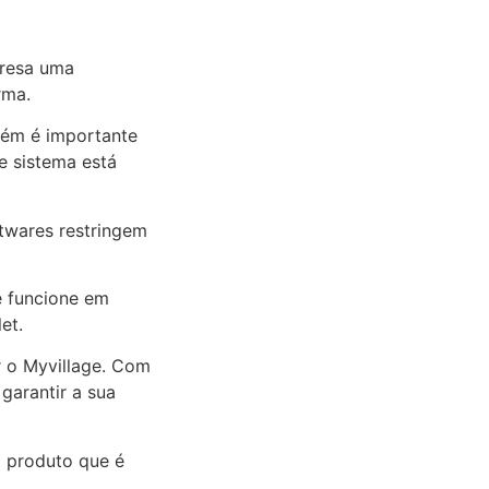
presa uma
rma.
bém é importante
e sistema está
twares restringem
e funcione em
et.
r o Myvillage. Com
garantir a sua
m produto que é