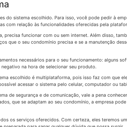
ema
es do sistema escolhido. Para isso, você pode pedir à em
as com relação às funcionalidades oferecidas pela platafo
a, precisa funcionar com ou sem internet. Além disso, tam
viços que o seu condomínio precisa e se a manutenção dess
amentos necessários para o seu funcionamento: alguns sof
 negativo na hora de selecionar seu produto.
ma escolhido é multiplataforma, pois isso faz com que el
 possível acessar o sistema pelo celular, computador ou tabl
tema de segurança e de comunicação, vale a pena conhece
ados, que se adaptam ao seu condomínio, a empresa pode 
odos os serviços oferecidos. Com certeza, eles teremos u
 preparada para sanar qualquer dúvida que possa surgir.