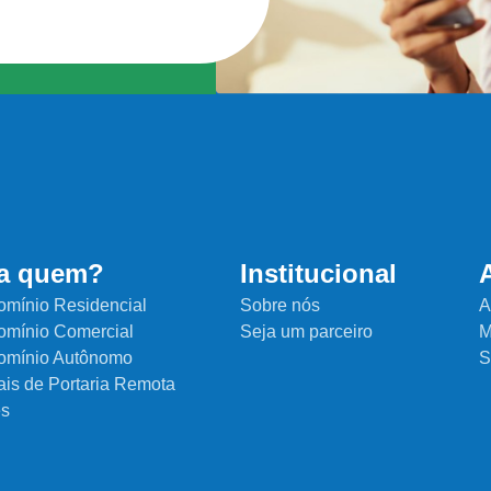
a quem?
Institucional
mínio Residencial
Sobre nós
A
mínio Comercial
Seja um parceiro
M
omínio Autônomo
S
ais de Portaria Remota
es