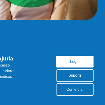
Ajuda
Login
cesso
oradores
Suporte
índicos
Comercial