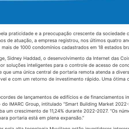
ela praticidade e a preocupação crescente da sociedade
s de atuação, a empresa registrou, nos últimos quatro an
 mais de 1000 condomínios cadastrados em 18 estados bras
, Sidney Haddad, o desenvolvimento da Internet das Cois
or soluções inteligentes para o controle de acesso de co
ite que uma única central de portaria remota atenda a dive
ável e com um retorno de investimento rápido. Uma ótima 
cordes de lançamentos de edifícios e de financiamentos im
o do IMARC Group, intitulado “Smart Building Market 2022-
iba um crescimento de 11,24% durante 2022-2027. “Os núm
para portaria está em plena expansão.”
r pela alta tecnologia Myviilage estão investidores intere