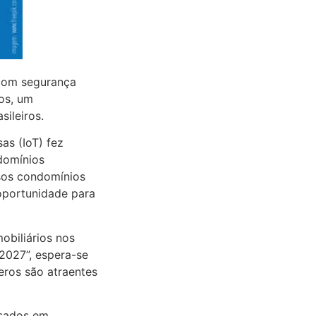
 com segurança
os, um
ileiros.
as (IoT) fez
ndomínios
rsos condomínios
oportunidade para
obiliários nos
2027”, espera-se
eros são atraentes
ssados em