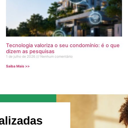
Tecnologia valoriza o seu condomínio: é o que
dizem as pesquisas
1 de julho de 2026
Nenhum comentário
Saiba Mais >>
alizadas