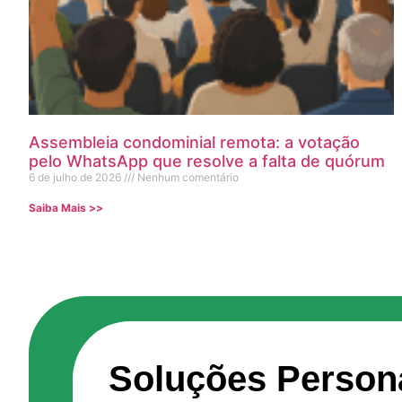
Assembleia condominial remota: a votação
pelo WhatsApp que resolve a falta de quórum
6 de julho de 2026
Nenhum comentário
Saiba Mais >>
Soluções Person