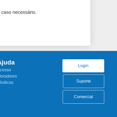
 caso necessário.
Ajuda
Login
cesso
oradores
Suporte
índicos
Comercial