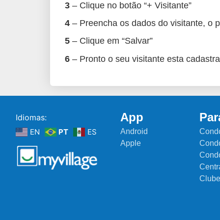
3
– Clique no botão “+ Visitante”
4
– Preencha os dados do visitante, o 
5
– Clique em “Salvar”
6
– Pronto o seu visitante esta cadastr
App
Par
Idiomas:
EN
PT
ES
Android
Condo
Apple
Condo
Cond
Centr
Club