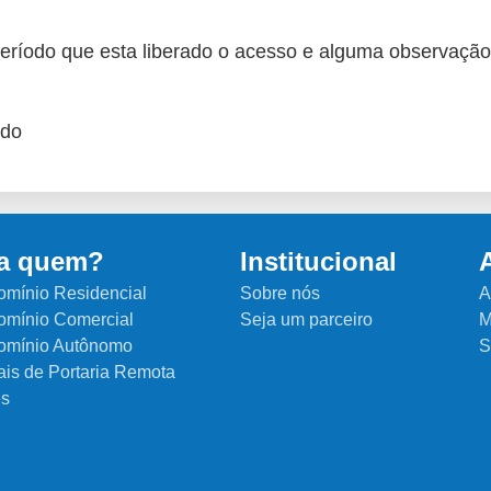
período que esta liberado o acesso e alguma observação
ado
a quem?
Institucional
mínio Residencial
Sobre nós
A
mínio Comercial
Seja um parceiro
M
omínio Autônomo
S
ais de Portaria Remota
es