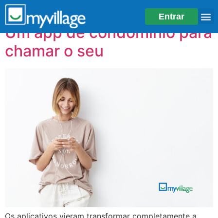
Tag:
Síndicos
Entrar
Um app de condomínio para
chamar o seu
Os aplicativos vieram transformar completamente a